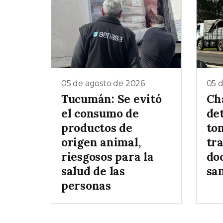
05 de agosto de 2026
05 
Tucumán: Se evitó
Ch
el consumo de
de
productos de
to
origen animal,
tr
riesgosos para la
do
salud de las
sa
personas