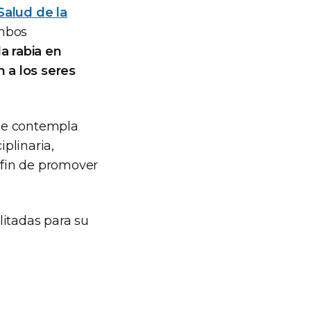
Salud de la
ambos
a rabia en
 a los seres
ue contempla
plinaria,
a fin de promover
litadas para su