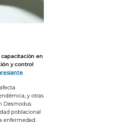
 capacitación en
ión y control
aresiante
.
afecta
 endémica, y otras
mún Desmodus
sidad poblacional
la enfermedad.