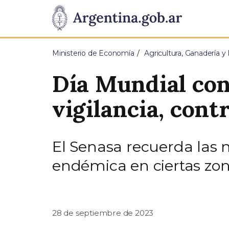
Pasar al contenido principal
Presidencia
de
Ministerio de Economía
Agricultura, Ganadería y
la
Día Mundial con
Nación
vigilancia, cont
El Senasa recuerda las 
endémica en ciertas zon
28 de septiembre de 2023