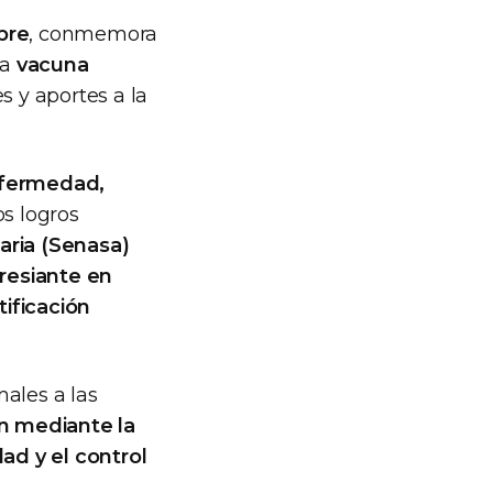
bre
, conmemora
la
vacuna
s y aportes a la
nfermedad,
s logros
aria (Senasa)
aresiante en
tificación
ales a las
n mediante la
ad y el control