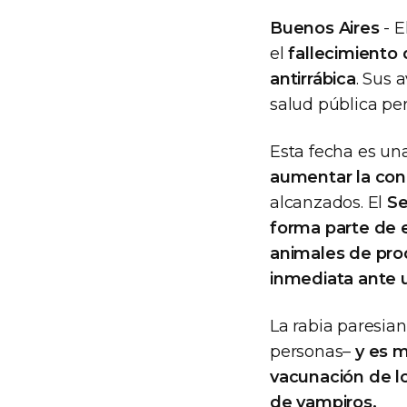
Buenos Aires
- E
el
fallecimiento
antirrábica
. Sus 
salud pública pe
Esta fecha es un
aumentar la con
alcanzados. El
Se
forma parte de es
animales de pro
inmediata ante 
La rabia paresia
personas–
y es m
vacunación de lo
de vampiros.