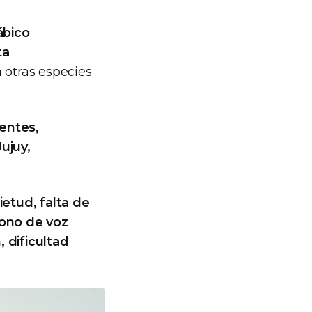
ábico
ta
 otras especies
entes,
ujuy,
etud, falta de
tono de voz
 dificultad