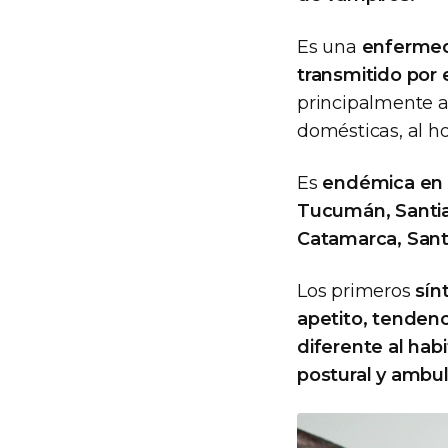
Es una
enfermed
transmitido po
principalmente a
domésticas, al h
Es
endémica en l
Tucumán, Santiag
Catamarca, Santa
Los primeros
sín
apetito, tendenc
diferente al hab
postural y ambul