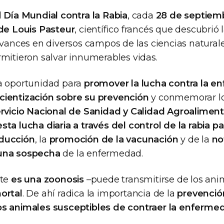
l
Día Mundial contra la Rabia
, cada
28 de septiem
 de Louis Pasteur
, científico francés que descubrió 
avances en diversos campos de las ciencias naturale
rmitieron salvar innumerables vidas.
a oportunidad para
promover la lucha contra la e
cientización sobre su prevención
y conmemorar lo
rvicio Nacional de Sanidad y Calidad Agroaliment
ta lucha diaria a través del control de la rabia p
ducción
, la
promoción de la vacunación
y de la
no
una sospecha
de la enfermedad.
nte
es una zoonosis
–puede transmitirse de los anim
ortal
. De ahí radica la importancia de la
prevenció
s animales susceptibles de contraer la enfermed