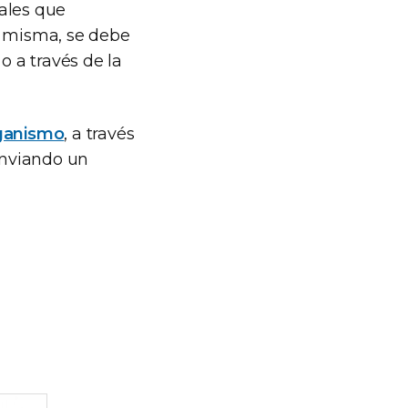
ales que
a misma, se debe
o a través de la
rganismo
, a través
 enviando un