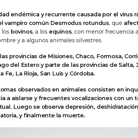
ad endémica y recurrente causada por el virus r
r el vampiro común Desmodus rotundus
, que
afec
 los
bovinos
, a los
equinos
, con menor frecuencia a
ombre y a algunos animales silvestres.
as provincias de Misiones, Chaco, Formosa, Corri
o del Estero y parte de las provincias de Salta, J
 Fe, La Rioja, San Luis y Córdoba.
tomas observados en animales consisten en inqui
ia a aislarse y frecuentes vocalizaciones con un 
itual. Luego se observa depresión, deshidratación,
atoria, y finalmente la muerte.