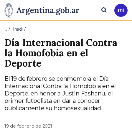
Pasar al contenido principal
Presidencia
Buscar
Ir
a
de
Mi
…
Inadi
Arg
la
Día Internacional Contra
Nación
la Homofobia en el
Deporte
El 19 de febrero se conmemora el Día
Internacional Contra la Homofobia en el
Deporte, en honor a Justin Fashanu, el
primer futbolista en dar a conocer
públicamente su homosexualidad.
19 de febrero de 2021