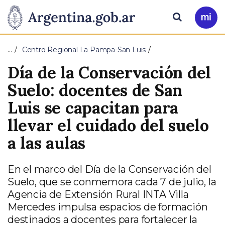
Pasar al contenido principal
Presidencia
Buscar
Ir
a
de
Mi
…
Centro Regional La Pampa-San Luis
Arg
la
Día de la Conservación del
Nación
Suelo: docentes de San
Luis se capacitan para
llevar el cuidado del suelo
a las aulas
En el marco del Día de la Conservación del
Suelo, que se conmemora cada 7 de julio, la
Agencia de Extensión Rural INTA Villa
Mercedes impulsa espacios de formación
destinados a docentes para fortalecer la