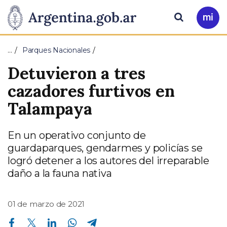
Pasar al contenido principal
Presidencia
Buscar
Ir
a
de
Mi
…
Parques Nacionales
Arg
la
Detuvieron a tres
Nación
cazadores furtivos en
Talampaya
En un operativo conjunto de
guardaparques, gendarmes y policías se
logró detener a los autores del irreparable
daño a la fauna nativa
01 de marzo de 2021
Compartir en Facebook
Compartir en Twitter
Compartir en Linkedin
Compartir en Whatsapp
Compartir en Telegram