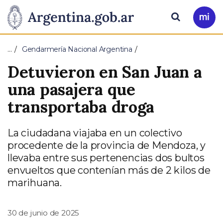
Pasar al contenido principal
Presidencia
Buscar
Ir
a
de
Mi
…
Gendarmería Nacional Argentina
Arg
la
Detuvieron en San Juan a
Nación
una pasajera que
transportaba droga
La ciudadana viajaba en un colectivo
procedente de la provincia de Mendoza, y
llevaba entre sus pertenencias dos bultos
envueltos que contenían más de 2 kilos de
marihuana.
30 de junio de 2025