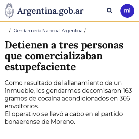
Pasar al contenido principal
Presidencia
Buscar
Ir
a
de
Mi
…
Gendarmería Nacional Argentina
Arg
la
Detienen a tres personas
Nación
que comercializaban
estupefaciente
Como resultado del allanamiento de un
inmueble, los gendarmes decomisaron 163
gramos de cocaína acondicionados en 366
envoltorios.
El operativo se llevó a cabo en el partido
bonaerense de Moreno.