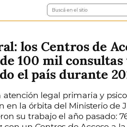
Buscar
en
el
sitio
al: los Centros de Acc
de 100 mil consultas 
do el país durante 20
 atención legal primaria y psic
n en la órbita del Ministerio de 
ron su trabajo el año pasado: 
 con un Centros de Acceso a la J