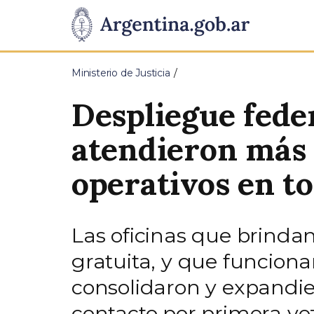
Pasar al contenido principal
Presidencia
de
Ministerio de Justicia
la
Despliegue feder
Nación
atendieron más 
operativos en to
Las oficinas que brindan
gratuita, y que funciona
consolidaron y expandie
contacto por primera vez