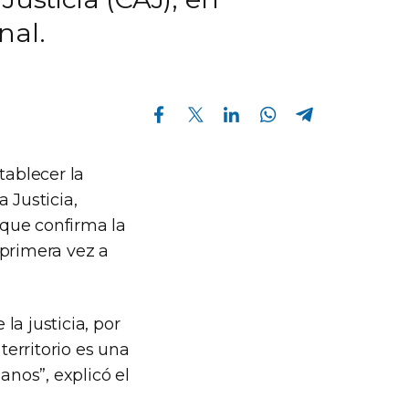
nal.
Compartir en Facebook
Compartir en Twitter
Compartir en Linkedin
Compartir en Whatsapp
Compartir en Telegram
tablecer la
 Justicia,
 que confirma la
 primera vez a
la justicia, por
 territorio es una
anos”, explicó el