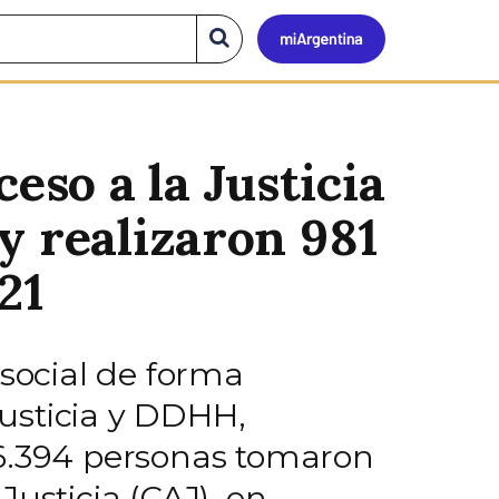
Mi
Buscar
en
el
Argen
sitio
eso a la Justicia
y realizaron 981
21
osocial de forma
Justicia y DDHH,
76.394 personas tomaron
usticia (CAJ), en