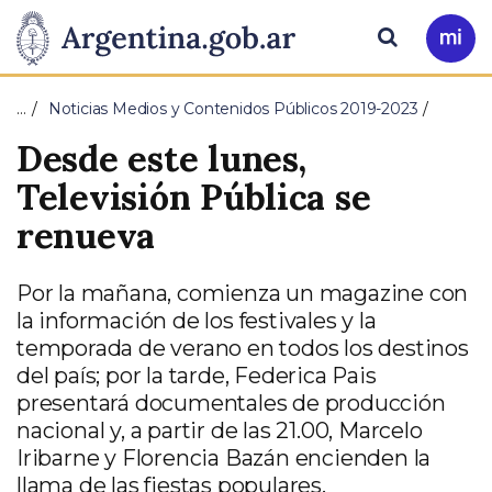
Pasar al contenido principal
Presidencia
Buscar
Ir
a
de
Mi
…
Noticias Medios y Contenidos Públicos 2019-2023
Arg
la
Desde este lunes,
Nación
Televisión Pública se
renueva
Por la mañana, comienza un magazine con
la información de los festivales y la
temporada de verano en todos los destinos
del país; por la tarde, Federica Pais
presentará documentales de producción
nacional y, a partir de las 21.00, Marcelo
Iribarne y Florencia Bazán encienden la
llama de las fiestas populares.