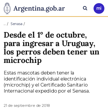
Pasar al contenido principal
Presidencia
Buscar
Ir
a
de
Mi
…
Senasa
Arg
la
Desde el 1° de octubre,
Nación
para ingresar a Uruguay,
los perros deben tener un
microchip
Estas mascotas deben tener la
identificación individual electrónica
(microchip) y el Certificado Sanitario
Internacional expedido por el Senasa.
21 de septiembre de 2018