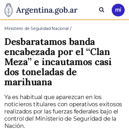
Pasar al contenido principal
Presidencia
Buscar
Ir
a
de
Mi
Ministerio de Seguridad Nacional
Arg
la
Desbaratamos banda
Nación
encabezada por el “Clan
Meza” e incautamos casi
dos toneladas de
marihuana
Ya es habitual que aparezcan en los
noticieros titulares con operativos exitosos
realizados por las fuerzas federales bajo el
control del Ministerio de Seguridad de la
Nación.