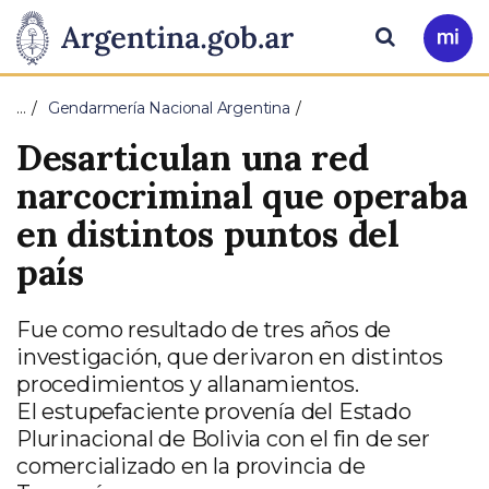
Pasar al contenido principal
Presidencia
Buscar
Ir
a
de
Mi
…
Gendarmería Nacional Argentina
Arg
la
Desarticulan una red
Nación
narcocriminal que operaba
en distintos puntos del
país
Fue como resultado de tres años de
investigación, que derivaron en distintos
procedimientos y allanamientos.
El estupefaciente provenía del Estado
Plurinacional de Bolivia con el fin de ser
comercializado en la provincia de