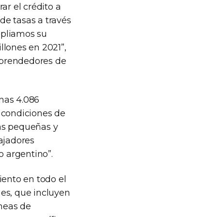
ar el crédito a
de tasas a través
mpliamos su
llones en 2021”,
mprendedores de
nas 4.086
 condiciones de
as pequeñas y
ajadores
o argentino”.
iento en todo el
es, que incluyen
íneas de