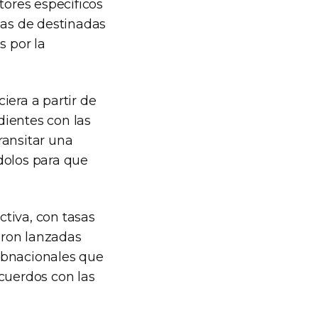
tores específicos
eas de destinadas
s por la
iera a partir de
dientes con las
ransitar una
olos para que
ctiva, con tasas
eron lanzadas
subnacionales que
cuerdos con las