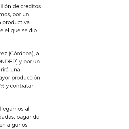
lón de créditos
mos, por un
a productiva
e el que se dio
rez (Córdoba), a
FONDEP) y por un
rirá una
mayor producción
% y contratar
 llegamos al
udadas, pagando
 en algunos