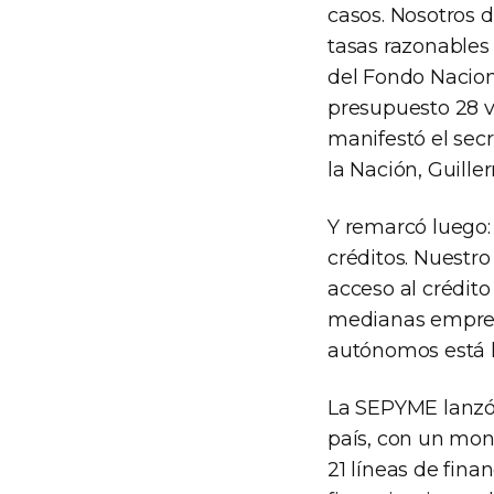
casos. Nosotros d
tasas razonables
del Fondo Nacion
presupuesto 28 v
manifestó el sec
la Nación, Guille
Y remarcó luego:
créditos. Nuestr
acceso al crédit
medianas empresa
autónomos está la
La SEPYME lanzó, 
país, con un mon
21 líneas de fina