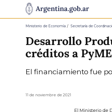
Pasar al contenido principal
Presidencia
de
Ministerio de Economía
Secretaría de Coordina
la
Desarrollo Prod
Nación
créditos a PyM
El financiamiento fue po
11 de noviembre de 2021
El Ministerio de 