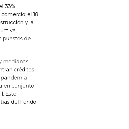
el 33%
 comercio; el 18
strucción y la
uctiva,
s puestos de
 y medianas
ntran créditos
la pandemia
na en conjunto
l. Este
tías del Fondo