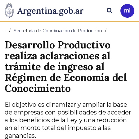
Pasar al contenido principal
Presidencia
Buscar
Ir
a
de
Mi
…
Secretaría de Coordinación de Producción
Arg
la
Desarrollo Productivo
Nación
realiza aclaraciones al
trámite de ingreso al
Régimen de Economía del
Conocimiento
El objetivo es dinamizar y ampliar la base
de empresas con posibilidades de acceder
a los beneficios de la Ley y una reducción
en el monto total del impuesto a las
ganancias.