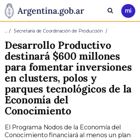
Pasar al contenido principal
Presidencia
Buscar
Ir
a
de
Mi
…
Secretaría de Coordinación de Producción
Arg
la
Desarrollo Productivo
Nación
destinará $600 millones
para fomentar inversiones
en clusters, polos y
parques tecnológicos de la
Economía del
Conocimiento
El Programa Nodos de la Economía del
Conocimiento financiará al menos un plan