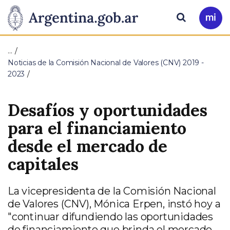
Pasar al contenido principal
Presidencia
Buscar
Ir
a
de
Mi
…
Arg
la
Noticias de la Comisión Nacional de Valores (CNV) 2019 -
2023
Nación
Desafíos y oportunidades
para el financiamiento
desde el mercado de
capitales
La vicepresidenta de la Comisión Nacional
de Valores (CNV), Mónica Erpen, instó hoy a
"continuar difundiendo las oportunidades
de financiamiento que brinda el mercado