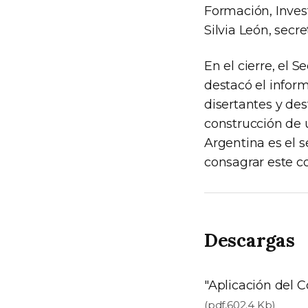
Formación, Invest
Silvia León, sec
En el cierre, el S
destacó el inform
disertantes y des
construcción de u
Argentina es el 
consagrar este c
Descargas
"Aplicación del C
(pdf,602.4 Kb)