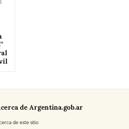
3
a
s”
ral
vil
cerca de Argentina.gob.ar
cerca de este sitio