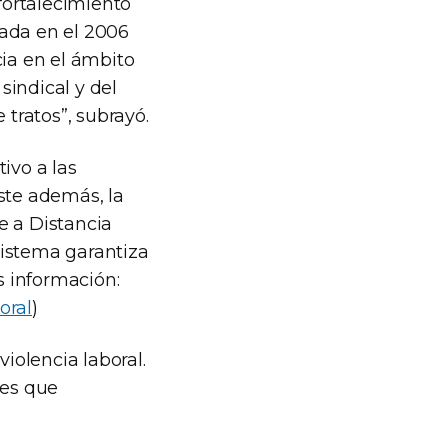
 fortalecimiento
eada en el 2006
cia en el ámbito
sindical y del
tratos”, subrayó.
ivo a las
ste además, la
e a Distancia
sistema garantiza
s información:
oral
)
violencia laboral.
nes que