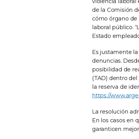
violencia laboral
de la Comisión d
cómo órgano de po
laboral público. 
Estado empleador
Es justamente la 
denuncias. Desde
posibilidad de r
(TAD) dentro del
la reserva de ide
https://www.arge
La resolución adm
En los casos en q
garanticen mejora