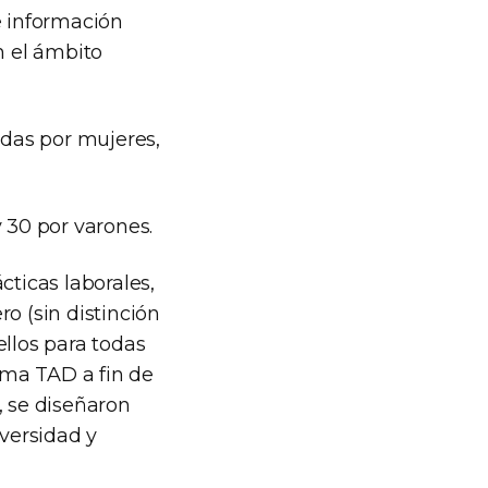
e información
n el ámbito
adas por mujeres,
 30 por varones.
cticas laborales,
o (sin distinción
ellos para todas
orma TAD a fin de
, se diseñaron
iversidad y