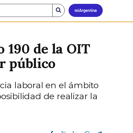
Mi
Buscar
en
el
Argen
sitio
o 190 de la OIT
or público
cia laboral en el ámbito
sibilidad de realizar la
Compartir en Facebook
Compartir en Twitter
Compartir en Linkedin
Compartir en Whatsapp
Compartir en Telegram