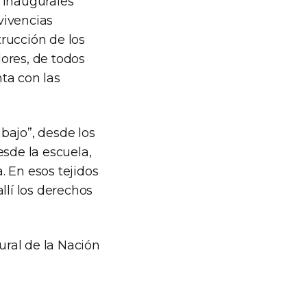
 inaugurales
vivencias
rucción de los
ores, de todos
nta con las
bajo”, desde los
esde la escuela,
. En esos tejidos
llí los derechos
ral de la Nación