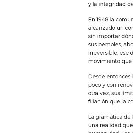
y la integridad d
En 1948 la comun
alcanzado un con
sin importar dónd
sus bemoles, abo
irreversible, ese
movimiento que t
Desde entonces h
poco y con renova
otra vez, sus lím
filiación que la c
La gramática de
una realidad que