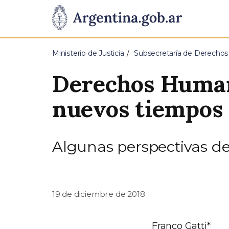
Pasar al contenido principal
Presidencia
de
Ministerio de Justicia
Subsecretaría de Derecho
la
Derechos Humano
Nación
nuevos tiempos
Algunas perspectivas de
19 de diciembre de 2018
Franco Gatti*