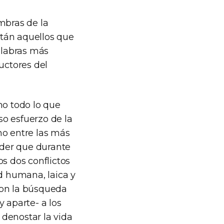
mbras de la
stán aquellos que
palabras más
uctores del
mo todo lo que
o esfuerzo de la
no entre las más
oder que durante
s dos conflictos
ad humana, laica y
con la búsqueda
 aparte- a los
denostar la vida