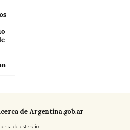
os
io
de
an
cerca de Argentina.gob.ar
cerca de este sitio