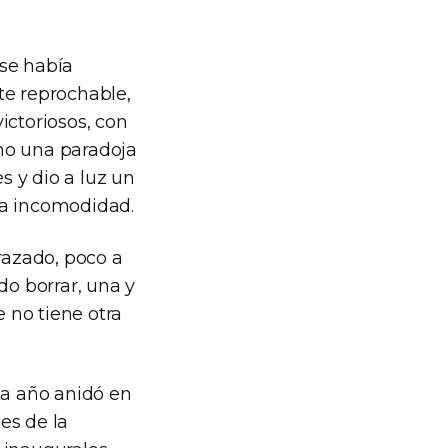
 se había
te reprochable,
ictoriosos, con
mo una paradoja
s y dio a luz un
la incomodidad.
razado, poco a
do borrar, una y
e no tiene otra
a año anidó en
es de la