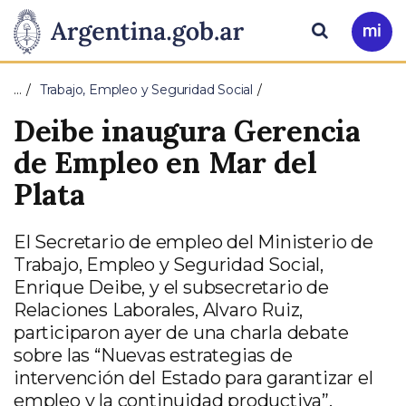
Pasar al contenido principal
Presidencia
Buscar
Ir
a
de
Mi
…
Trabajo, Empleo y Seguridad Social
Arg
la
Deibe inaugura Gerencia
Nación
de Empleo en Mar del
Plata
El Secretario de empleo del Ministerio de
Trabajo, Empleo y Seguridad Social,
Enrique Deibe, y el subsecretario de
Relaciones Laborales, Alvaro Ruiz,
participaron ayer de una charla debate
sobre las “Nuevas estrategias de
intervención del Estado para garantizar el
empleo y la continuidad productiva”,