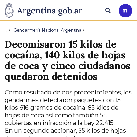
Pasar al contenido principal
Presidencia
Buscar
Ir
a
de
Mi
…
Gendarmería Nacional Argentina
Arg
la
Decomisaron 15 kilos de
Nación
cocaína, 140 kilos de hojas
de coca y cinco ciudadanos
quedaron detenidos
Como resultado de dos procedimientos, los
gendarmes detectaron paquetes con 15
kilos 616 gramos de cocaína, 85 kilos de
hojas de coca así como también 55
cubiertas en infracción a la Ley 22.415.
En un segundo accionar, 55 kilos de hojas