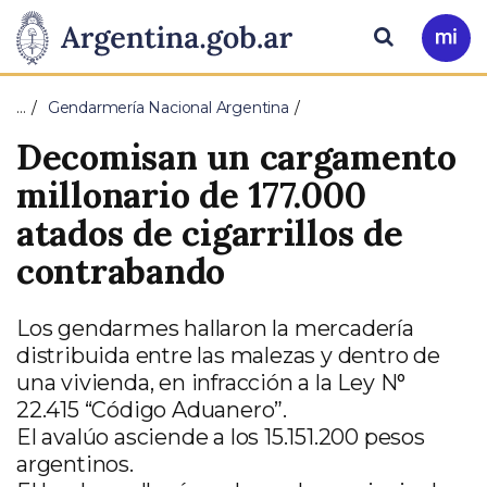
Pasar al contenido principal
Presidencia
Buscar
Ir
a
de
Mi
…
Gendarmería Nacional Argentina
Arg
la
Decomisan un cargamento
Nación
millonario de 177.000
atados de cigarrillos de
contrabando
Los gendarmes hallaron la mercadería
distribuida entre las malezas y dentro de
una vivienda, en infracción a la Ley N°
22.415 “Código Aduanero”.
El avalúo asciende a los 15.151.200 pesos
argentinos.