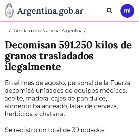
Pasar al contenido principal
Presidencia
Buscar
Ir
a
de
Mi
…
Gendarmería Nacional Argentina
Arg
la
Decomisan 591.250 kilos de
Nación
granos trasladados
ilegalmente
En el mes de agosto, personal de la Fuerza
decomisó unidades de equipos médicos,
aceite, madera, cajas de pan dulce,
alimento balanceado, latas de cerveza,
herbicida y chatarra.
Se registro un total de 39 rodados.