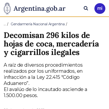
Pasar al contenido principal
Presidencia
Buscar
Ir
a
de
Mi
…
Gendarmería Nacional Argentina
Arg
la
Decomisan 296 kilos de
Nación
hojas de coca, mercadería
y cigarrillos ilegales
A raíz de diversos procedimientos
realizados por los uniformados, en
infracción a la Ley 22.415 “Código
Aduanero”.
El avalúo de lo incautado asciende a
1.500.00 pesos.