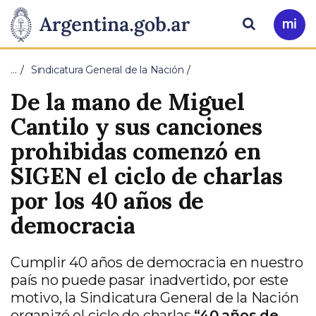
Pasar al contenido principal
Presidencia
Buscar
Ir
a
de
Mi
…
Sindicatura General de la Nación
Arg
la
De la mano de Miguel
Nación
Cantilo y sus canciones
prohibidas comenzó en
SIGEN el ciclo de charlas
por los 40 años de
democracia
Cumplir 40 años de democracia en nuestro
país no puede pasar inadvertido, por este
motivo, la Sindicatura General de la Nación
organizó el ciclo de charlas
“40 años de