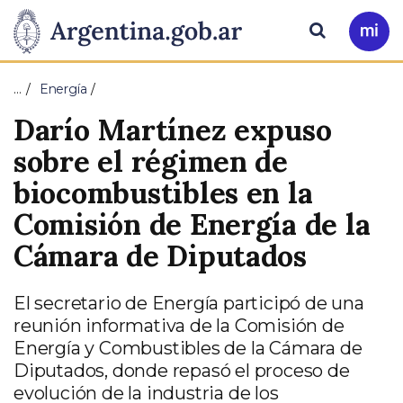
Pasar al contenido principal
Presidencia
Buscar
Ir
a
de
Mi
…
Energía
Arg
la
Darío Martínez expuso
Nación
sobre el régimen de
biocombustibles en la
Comisión de Energía de la
Cámara de Diputados
El secretario de Energía participó de una
reunión informativa de la Comisión de
Energía y Combustibles de la Cámara de
Diputados, donde repasó el proceso de
evolución de la industria de los