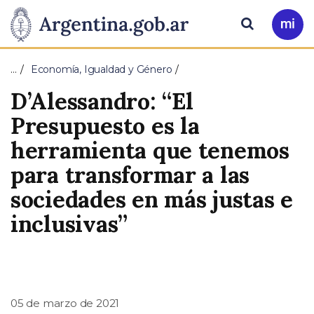
Pasar al contenido principal
Presidencia
Buscar
Ir
a
de
Mi
…
Economía, Igualdad y Género
Arg
la
D’Alessandro: “El
Nación
Presupuesto es la
herramienta que tenemos
para transformar a las
sociedades en más justas e
inclusivas”
05 de marzo de 2021