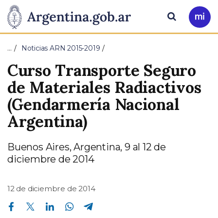
Pasar al contenido principal
Presidencia
Buscar
Ir
a
de
Mi
…
Noticias ARN 2015-2019
Arg
la
Curso Transporte Seguro
Nación
de Materiales Radiactivos
(Gendarmería Nacional
Argentina)
Buenos Aires, Argentina, 9 al 12 de
diciembre de 2014
12 de diciembre de 2014
Compartir en Facebook
Compartir en Twitter
Compartir en Linkedin
Compartir en Whatsapp
Compartir en Telegram