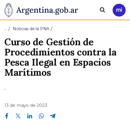
Pasar al contenido principal
Presidencia
Buscar
Ir
a
de
Mi
…
Noticias de la PNA
Arg
la
Curso de Gestión de
Nación
Procedimientos contra la
Pesca Ilegal en Espacios
Marítimos
.
13 de mayo de 2023
Compartir en Facebook
Compartir en Twitter
Compartir en Linkedin
Compartir en Whatsapp
Compartir en Telegram