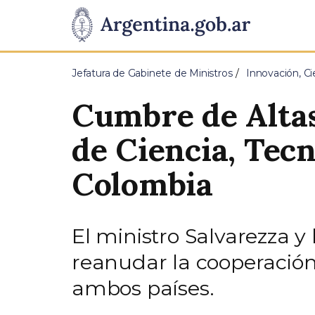
Pasar al contenido principal
Presidencia
de
Jefatura de Gabinete de Ministros
Innovación, Ci
la
Cumbre de Altas
Nación
de Ciencia, Tec
Colombia
El ministro Salvarezza 
reanudar la cooperación 
ambos países.