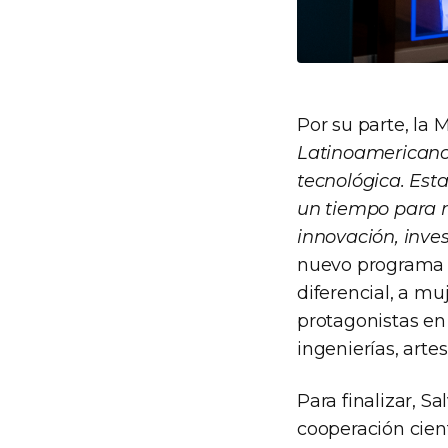
Por su parte, la
Latinoamericanos 
tecnológica. Es
un tiempo para r
innovación, inve
nuevo programa “
diferencial, a mu
protagonistas en
ingenierías, art
Para finalizar, S
cooperación cien