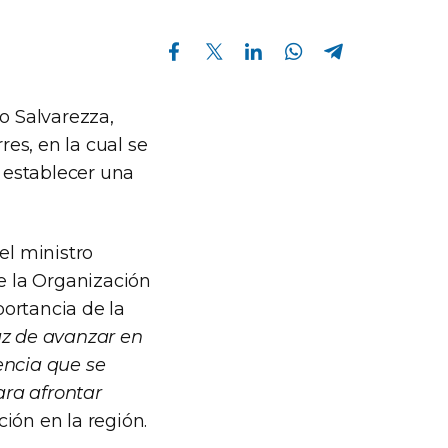
Compartir en Facebook
Compartir en Twitter
Compartir en Linkedin
Compartir en Whatsapp
Compartir en Telegram
o Salvarezza,
es, en la cual se
a establecer una
el ministro
de la Organización
ortancia de la
az de avanzar en
encia que se
ara afrontar
ción en la región.