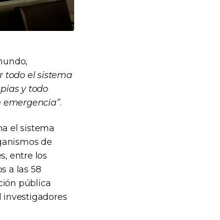
 mundo,
 todo el sistema
apias y todo
e emergencia”
.
na el sistema
rganismos de
s, entre los
 a las 58
ción pública
 investigadores