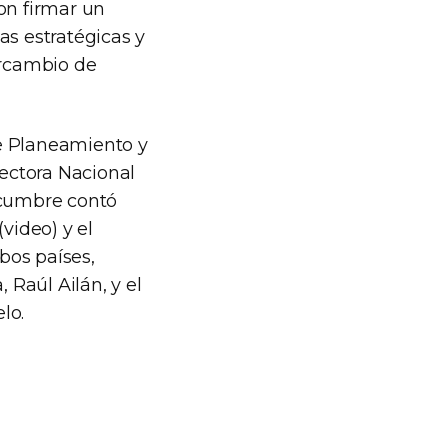
on firmar un
s estratégicas y
ercambio de
de Planeamiento y
rectora Nacional
 cumbre contó
video) y el
bos países,
Raúl Ailán, y el
lo.