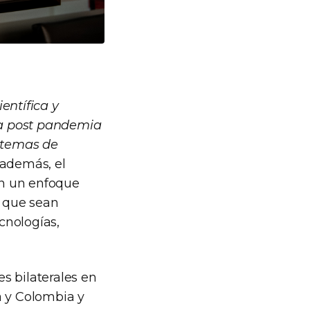
entífica y
la post pandemia
istemas de
, además, el
on un enfoque
a que sean
cnologías,
es bilaterales en
a y Colombia y