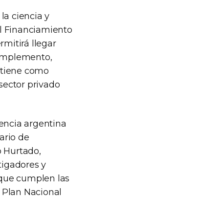
la ciencia y
el Financiamiento
rmitirá llegar
complemento,
 tiene como
 sector privado
iencia argentina
ario de
o Hurtado,
tigadores y
n que cumplen las
l Plan Nacional