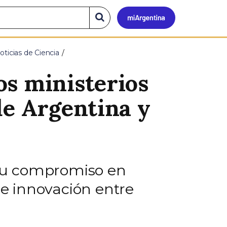
Mi
Buscar
en
el
Argen
sitio
oticias de Ciencia
os ministerios
de Argentina y
n su compromiso en
 e innovación entre