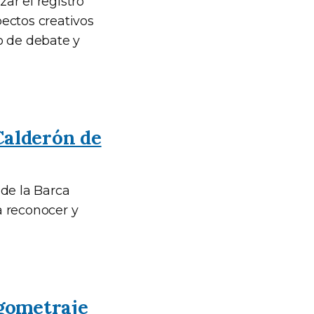
ar el registro
pectos creativos
o de debate y
Calderón de
 de la Barca
a reconocer y
rgometraje