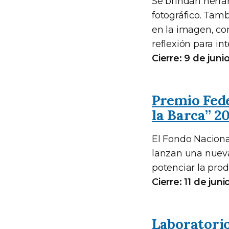
Se brindan herra
fotográfico. Tamb
en la imagen, co
reflexión para in
Cierre: 9 de juni
Premio Fed
la Barca” 2
El Fondo Naciona
lanzan una nueva
potenciar la pro
Cierre: 11 de jun
Laboratorio