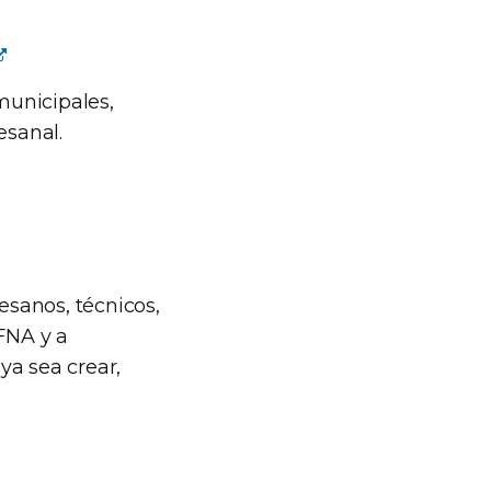
municipales,
esanal.
esanos, técnicos,
 FNA y a
 ya sea crear,