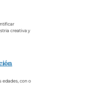
tificar
tria creativa y
ción
as edades, con o