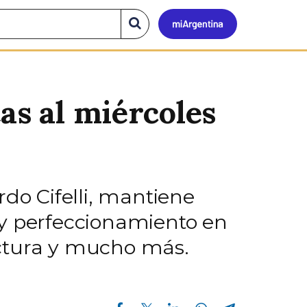
Mi
Buscar
en
el
Argen
sitio
as al miércoles
rdo Cifelli, mantiene
 y perfeccionamiento en
lectura y mucho más.
Compartir en Facebook
Compartir en Twitter
Compartir en Linkedin
Compartir en Whatsapp
Compartir en Telegram