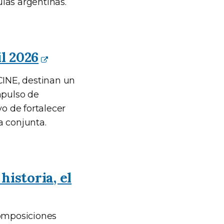
las argentinas.
l 2026
CINE, destinan un
mpulso de
vo de fortalecer
a conjunta.
istoria, el
composiciones