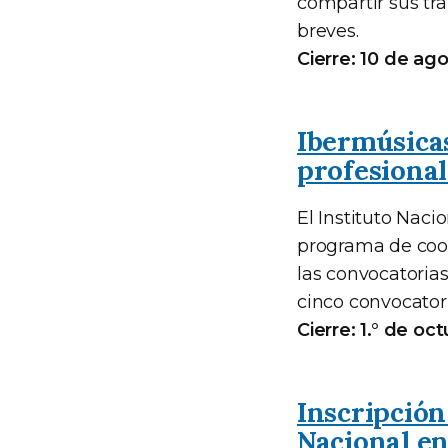
compartir sus tr
breves.
Cierre: 10 de ag
Ibermúsicas
profesional
El Instituto Naci
programa de coop
las convocatoria
cinco convocatori
Cierre: 1.° de oc
Inscripción
Nacional e