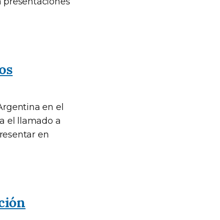
a presentaciones
os
Argentina en el
a el llamado a
presentar en
ción