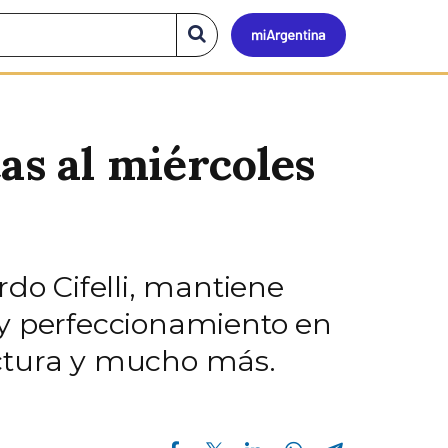
Mi
Buscar
en
el
Argen
sitio
as al miércoles
rdo Cifelli, mantiene
 y perfeccionamiento en
lectura y mucho más.
Compartir en Facebook
Compartir en Twitter
Compartir en Linkedin
Compartir en Whatsapp
Compartir en Telegram