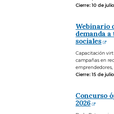
Cierre: 10 de jul
Webinario d
demanda a t
sociales
Capacitación vir
campañas en rede
emprendedores, py
Cierre: 15 de jul
Concurso óp
2026