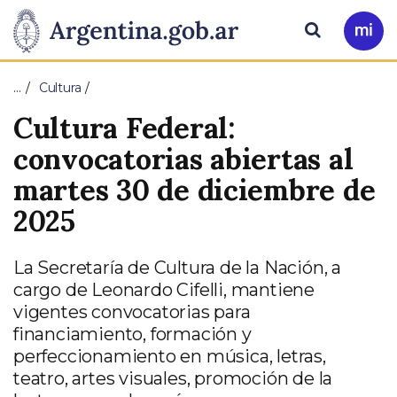
Pasar al contenido principal
Presidencia
Buscar
Ir
a
de
Mi
…
Cultura
Arg
la
Cultura Federal:
Nación
convocatorias abiertas al
martes 30 de diciembre de
2025
La Secretaría de Cultura de la Nación, a
cargo de Leonardo Cifelli, mantiene
vigentes convocatorias para
financiamiento, formación y
perfeccionamiento en música, letras,
teatro, artes visuales, promoción de la