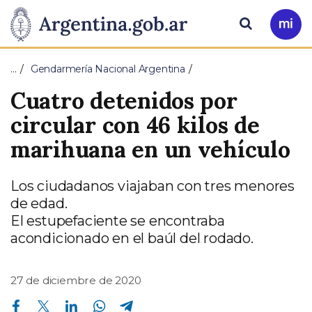
Pasar al contenido principal
Presidencia
Buscar
Ir
a
de
Mi
…
Gendarmería Nacional Argentina
Arg
la
Cuatro detenidos por
Nación
circular con 46 kilos de
marihuana en un vehículo
Los ciudadanos viajaban con tres menores
de edad.
El estupefaciente se encontraba
acondicionado en el baúl del rodado.
27 de diciembre de 2020
Compartir en Facebook
Compartir en Twitter
Compartir en Linkedin
Compartir en Whatsapp
Compartir en Telegram