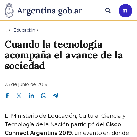
Pasar al contenido principal
Presidencia
Buscar
Ir
a
de
Mi
…
Educación
Arg
la
Cuando la tecnología
Nación
acompaña el avance de la
sociedad
25 de junio de 2019
Compartir en Facebook
Compartir en Twitter
Compartir en Linkedin
Compartir en Whatsapp
Compartir en Telegram
El Ministerio de Educación, Cultura, Ciencia y
Tecnología de la Nación participó del
Cisco
Connect Argentina 2019
, un evento en donde