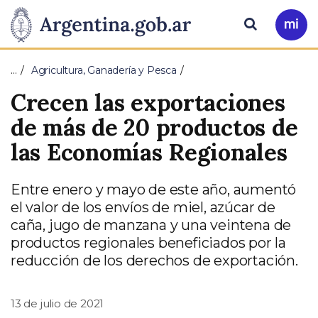
Pasar al contenido principal
Presidencia
Buscar
Ir
a
de
Mi
…
Agricultura, Ganadería y Pesca
Arg
la
Crecen las exportaciones
Nación
de más de 20 productos de
las Economías Regionales
Entre enero y mayo de este año, aumentó
el valor de los envíos de miel, azúcar de
caña, jugo de manzana y una veintena de
productos regionales beneficiados por la
reducción de los derechos de exportación.
13 de julio de 2021