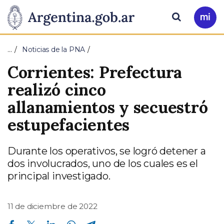
Pasar al contenido principal
Presidencia
Buscar
Ir
a
de
Mi
…
Noticias de la PNA
Arg
la
Corrientes: Prefectura
Nación
realizó cinco
allanamientos y secuestró
estupefacientes
Durante los operativos, se logró detener a
dos involucrados, uno de los cuales es el
principal investigado.
11 de diciembre de 2022
Compartir en Facebook
Compartir en Twitter
Compartir en Linkedin
Compartir en Whatsapp
Compartir en Telegram