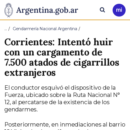
Pasar al contenido principal
Presidencia
Buscar
Ir
a
de
Mi
…
Gendarmería Nacional Argentina
Arg
la
Corrientes: Intentó huir
Nación
con un cargamento de
7.500 atados de cigarrillos
extranjeros
El conductor esquivó el dispositivo de la
Fuerza, ubicado sobre la Ruta Nacional N°
12, al percatarse de la existencia de los
gendarmes.
Posteriormente, en inmediaciones al barrio