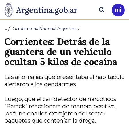
Pasar al contenido principal
Presidencia
Buscar
Ir
a
de
Mi
…
Gendarmería Nacional Argentina
Arg
la
Corrientes: Detrás de la
Nación
guantera de un vehículo
ocultan 5 kilos de cocaína
Las anomalías que presentaba el habitáculo
alertaron a los gendarmes.
Luego, que el can detector de narcóticos
“Barack” reaccionara de manera positiva ,
los funcionarios extrajeron del sector
paquetes que contenían la droga.