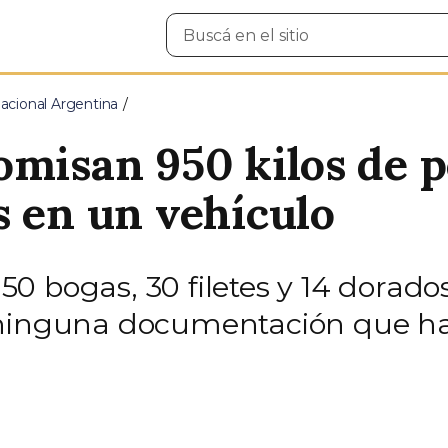
Buscar
en
el
sitio
cional Argentina
omisan 950 kilos de 
s en un vehículo
, 50 bogas, 30 filetes y 14 dorad
ninguna documentación que habi