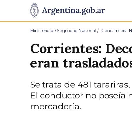
Pasar al contenido principal
Presidencia
de
Ministerio de Seguridad Nacional
Gendarmería Na
la
Corrientes: Dec
Nación
eran trasladado
Se trata de 481 tarariras
El conductor no poseía 
mercadería.