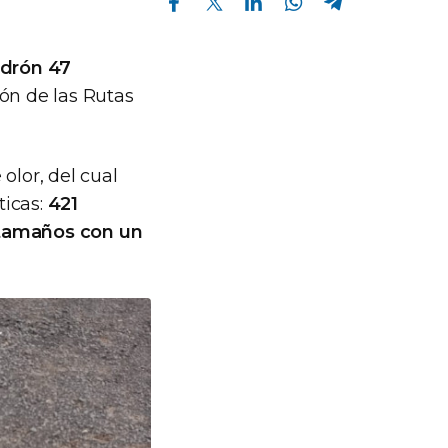
drón 47
ón de las Rutas
olor, del cual
ticas:
421
s tamaños con un