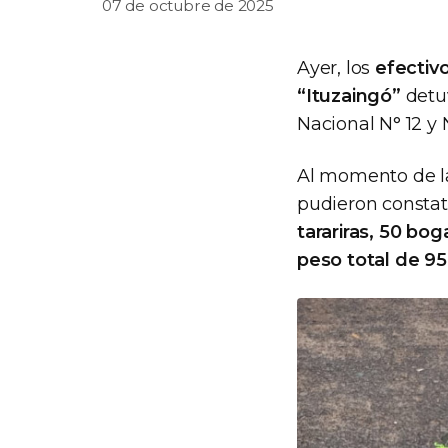
07 de octubre de 2025
Ayer, los
efectiv
“Ituzaingó”
detuv
Nacional N° 12 y
Al momento de la
pudieron constat
tarariras, 50 bo
peso total de 95