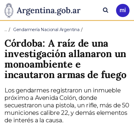
Pasar al contenido principal
Presidencia
Buscar
Ir
a
de
Mi
…
Gendarmería Nacional Argentina
Arg
la
Córdoba: A raíz de una
Nación
investigación allanaron un
monoambiente e
incautaron armas de fuego
Los gendarmes registraron un inmueble
próximo a Avenida Colón, donde
secuestraron una pistola, un rifle, más de 50
municiones calibre 22, y demás elementos
de interés a la causa.