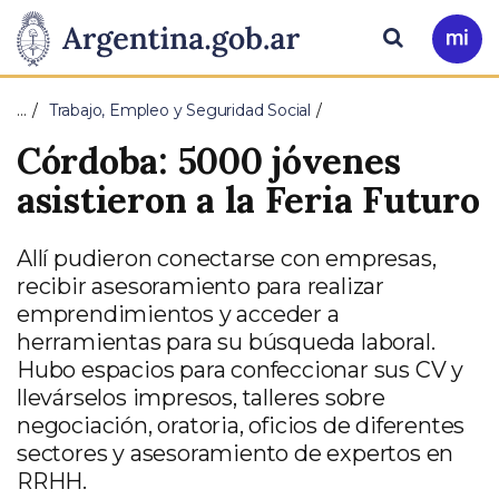
Pasar al contenido principal
Presidencia
Buscar
Ir
a
de
Mi
…
Trabajo, Empleo y Seguridad Social
Arg
la
Córdoba: 5000 jóvenes
Nación
asistieron a la Feria Futuro
Allí pudieron conectarse con empresas,
recibir asesoramiento para realizar
emprendimientos y acceder a
herramientas para su búsqueda laboral.
Hubo espacios para confeccionar sus CV y
llevárselos impresos, talleres sobre
negociación, oratoria, oficios de diferentes
sectores y asesoramiento de expertos en
RRHH.