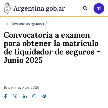
Pasar al contenido principal
Presidencia
Buscar
Ir
a
de
Mi
…
Mercado asegurador
Arg
la
Convocatoria a examen
Nación
para obtener la matrícula
de liquidador de seguros –
Junio 2025
15 de mayo de 2025
Compartir en Facebook
Compartir en Twitter
Compartir en Linkedin
Compartir en Whatsapp
Compartir en Telegram