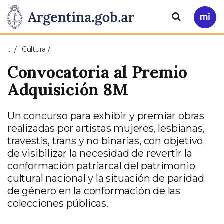
Pasar al contenido principal
Presidencia
Buscar
Ir
a
de
Mi
…
Cultura
Arg
la
Convocatoria al Premio
Nación
Adquisición 8M
Un concurso para exhibir y premiar obras
realizadas por artistas mujeres, lesbianas,
travestis, trans y no binarias, con objetivo
de visibilizar la necesidad de revertir la
conformación patriarcal del patrimonio
cultural nacional y la situación de paridad
de género en la conformación de las
colecciones públicas.