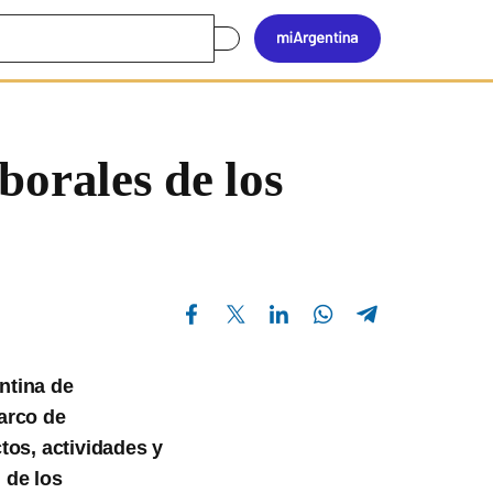
Mi
Buscar
en
Argen
el
sitio
borales de los
Compartir en Facebook
Compartir en X
Compartir en Linkedin
Compartir en Whatsapp
Compartir en Telegram
ntina de
arco de
tos, actividades y
 de los