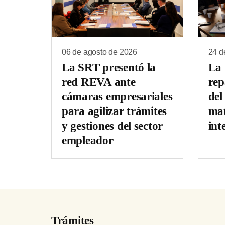
06 de agosto de 2026
24 d
La SRT presentó la
La
red REVA ante
rep
cámaras empresariales
del
para agilizar trámites
mat
y gestiones del sector
int
empleador
Trámites