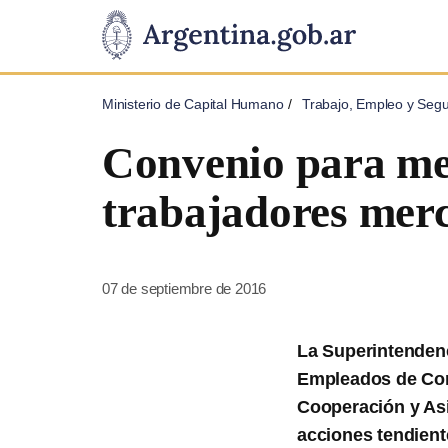
Pasar al contenido principal
Presidencia
de
Ministerio de Capital Humano
Trabajo, Empleo y Segu
la
Convenio para mej
Nación
trabajadores merc
07 de septiembre de 2016
La Superintendenc
Empleados de Com
Cooperación y Asi
acciones tendient