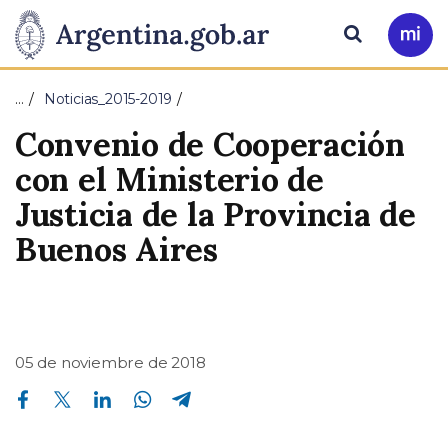
Pasar al contenido principal
Presidencia
Buscar
Ir
a
de
Mi
…
Noticias_2015-2019
Arg
la
Convenio de Cooperación
Nación
con el Ministerio de
Justicia de la Provincia de
Buenos Aires
05 de noviembre de 2018
Compartir en Facebook
Compartir en Twitter
Compartir en Linkedin
Compartir en Whatsapp
Compartir en Telegram