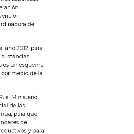
eración
vención,
oordinadora de
l año 2012, para
 sustancias
ro es un esquema
 por medio de la
 el Ministerio
ial de las
inua, para que
tándares de
roductivos y para