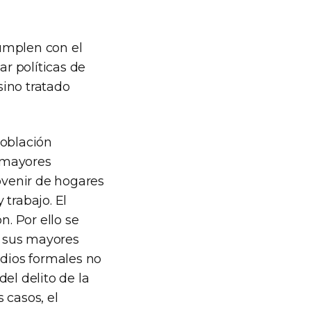
umplen con el
r políticas de
sino tratado
población
 mayores
rovenir de hogares
trabajo. El
. Por ello se
a sus mayores
udios formales no
el delito de la
s casos, el