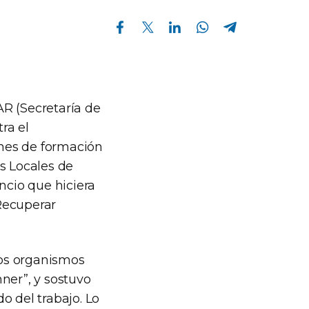
Compartir en Facebook
Compartir en Twitter
Compartir en Linkedin
Compartir en Whatsapp
Compartir en Telegram
AR (Secretaría de
ra el
ones de formación
s Locales de
ncio que hiciera
Recuperar
tos organismos
ner”, y sostuvo
o del trabajo. Lo