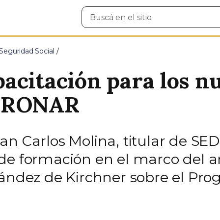
Buscar
en
el
sitio
Seguridad Social
acitación para los n
EDRONAR
an Carlos Molina, titular de S
de formación en el marco del an
nández de Kirchner sobre el Pr