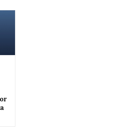
tor
ta