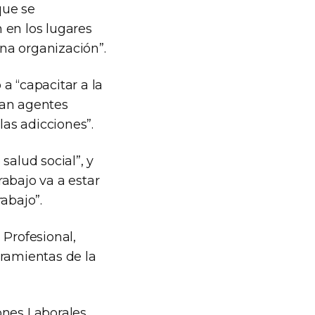
que se
 en los lugares
na organización”.
a “capacitar a la
ean agentes
as adicciones”.
salud social”, y
abajo va a estar
abajo”.
 Profesional,
rramientas de la
ones Laborales,