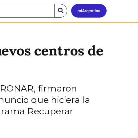
Mi
Buscar
en
el
Argen
sitio
uevos centros de
EDRONAR, firmaron
uncio que hiciera la
ograma Recuperar