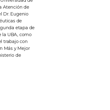
 Universidad de
da Atención de
l Dr. Eugenio
éuticas de
segunda etapa de
de la UBA, como
l trabajo con
on Más y Mejor
isterio de