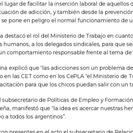
lugar de facilitar la inserción laboral de aquellos 
tuación de adicción, y también desde la prevención
 se pone en peligro el normal funcionamiento de u
estacó el rol del Ministerio de Trabajo en cuanto 
s humanos, a los delegados sindicales, para que s
un comportamiento responsable frente al tema de l
ina explicó que “las adicciones son un problema de 
o en las CET como en los CePLA “el Ministerio de Tr
citación para que los chicos puedan salir con un tr
l subsecretario de Políticas de Empleo y Formación
eña, manifestó que “la idea es acercar nuestras he
o a todos los argentinos”.
on presentes en el acto el subsecretario de Relaci