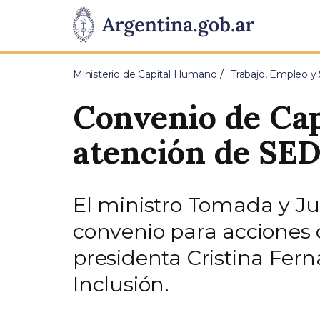
Pasar al contenido principal
Presidencia
de
Ministerio de Capital Humano
Trabajo, Empleo y 
la
Convenio de Cap
Nación
atención de S
El ministro Tomada y Ju
convenio para acciones 
presidenta Cristina Fer
Inclusión.