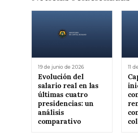
19 de junio de 2026
11 d
Evolución del
Ca
salario real en las
ini
últimas cuatro
co
presidencias: un
re
análisis
co
comparativo
col