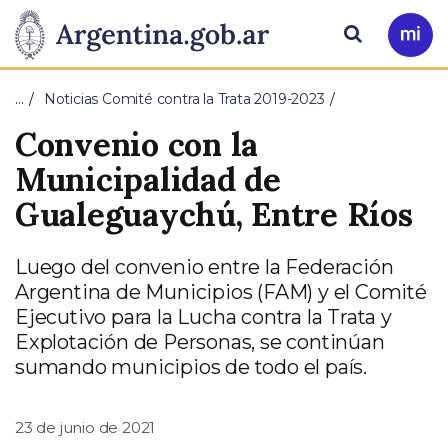
Pasar al contenido principal
Presidencia
Buscar
Ir
a
de
Mi
…
Noticias Comité contra la Trata 2019-2023
Arg
la
Convenio con la
Nación
Municipalidad de
Gualeguaychú, Entre Ríos
Luego del convenio entre la Federación
Argentina de Municipios (FAM) y el Comité
Ejecutivo para la Lucha contra la Trata y
Explotación de Personas, se continúan
sumando municipios de todo el país.
23 de junio de 2021