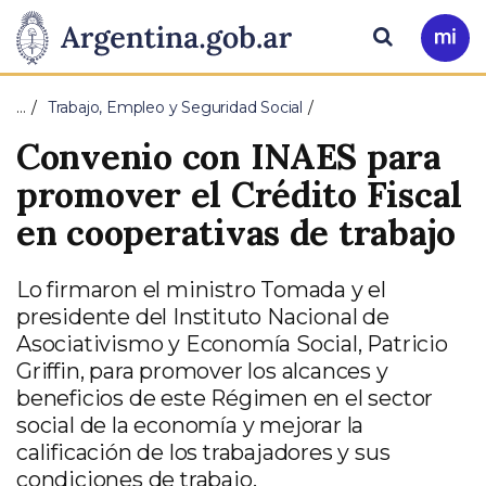
Pasar al contenido principal
Presidencia
Buscar
Ir
a
de
Mi
…
Trabajo, Empleo y Seguridad Social
Arg
la
Convenio con INAES para
Nación
promover el Crédito Fiscal
en cooperativas de trabajo
Lo firmaron el ministro Tomada y el
presidente del Instituto Nacional de
Asociativismo y Economía Social, Patricio
Griffin, para promover los alcances y
beneficios de este Régimen en el sector
social de la economía y mejorar la
calificación de los trabajadores y sus
condiciones de trabajo.