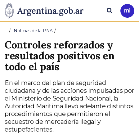
Pasar al contenido principal
Presidencia
Buscar
Ir
a
de
Mi
…
Noticias de la PNA
Arg
la
Controles reforzados y
Nación
resultados positivos en
todo el país
En el marco del plan de seguridad
ciudadana y de las acciones impulsadas por
el Ministerio de Seguridad Nacional, la
Autoridad Marítima llevó adelante distintos
procedimientos que permitieron el
secuestro de mercadería ilegal y
estupefacientes.