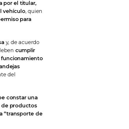
por el titular,
l vehículo
, quien
permiso para
sa
y, de acuerdo
 deben
cumplir
d, funcionamiento
bandejas
te del
e constar una
te de productos
ía “transporte de