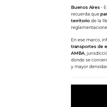
Buenos Aires
- E
recuerda que
pa
territorio
de la R
reglamentacione
En ese marco, i
transportes de e
AMBA
, jurisdic
donde se concent
y mayor densidad