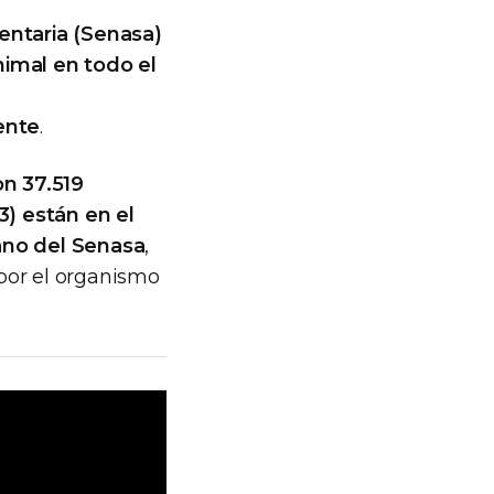
entaria (Senasa)
nimal en todo el
ente
.
on 37.519
3) están en el
ano del Senasa
,
por el organismo