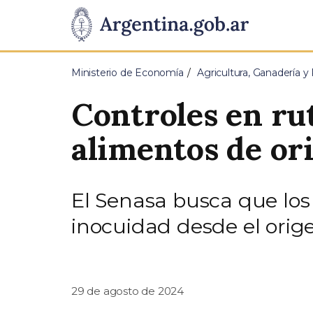
Pasar al contenido principal
Presidencia
de
Ministerio de Economía
Agricultura, Ganadería y
la
Controles en rut
Nación
alimentos de or
El Senasa busca que los
inocuidad desde el orig
29 de agosto de 2024