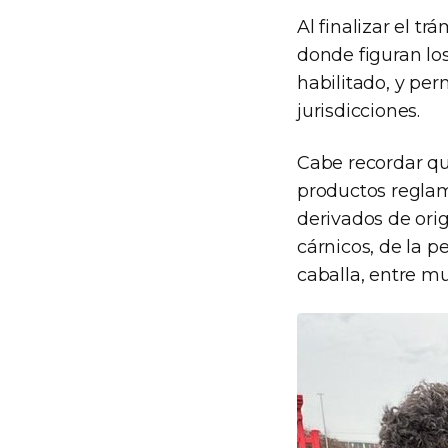
Al finalizar el trá
donde figuran los
habilitado, y perm
jurisdicciones.
Cabe recordar que
productos regla
derivados de ori
cárnicos, de la p
caballa, entre mu