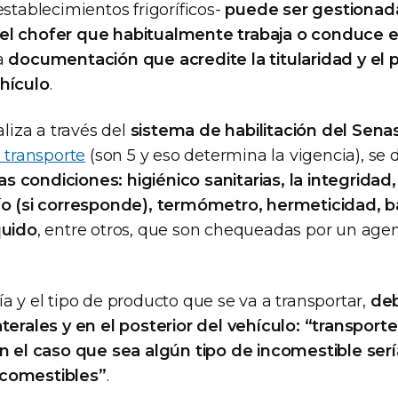
establecimientos frigoríficos-
puede ser gestionada 
el chofer que habitualmente trabaja o conduce e
a
documentación que acredite la titularidad y el 
hículo
.
aliza a través del
sistema de habilitación del Sena
 transporte
(son 5 y eso determina la vigencia), se
 condiciones: higiénico sanitarias, la integrida
ío (si corresponde), termómetro, hermeticidad, 
quido
, entre otros, que son chequeadas por un agen
a y el tipo de producto que se va a transportar,
deb
aterales y en el posterior del vehículo: “transpor
en el caso que sea algún tipo de incomestible ser
comestibles”
.