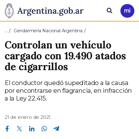
Pasar al contenido principal
Presidencia
Buscar
Ir
a
de
Mi
…
Gendarmería Nacional Argentina
Arg
la
Controlan un vehículo
Nación
cargado con 19.490 atados
de cigarrillos
El conductor quedó supeditado a la causa
por encontrarse en flagrancia, en infracción
a la Ley 22.415.
21 de enero de 2021
Compartir en Facebook
Compartir en Twitter
Compartir en Linkedin
Compartir en Whatsapp
Compartir en Telegram